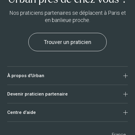
Nos praticiens partenaires se déplacent à Paris et
en banlieue proche.
Trouver un praticien
À propos d’Urban
Devenir praticien partenaire
Qui sommes-nous ?
Avis clients
Centre d’aide
Nous rejoindre
Massage
Trust & Safety
Ostéopathie
Privacy policy
FAQ clients
France