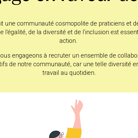
e vous
Avec votre responsable du recrut
Montrer que vous avez fait quelqu
al
pourrez vous faire une idée de l'ad
marque, notre mission et nos conc
ban
it une communauté cosmopolite de praticiens et de 
tir de
Nous vous encourageons à postule
 l'égalité, de la diversité et de l'inclusion est essent
expérience ne coche pas toutes les 
action.
ort !
fait évoluer sa carrière. Vous pou
ous engageons à recruter un ensemble de collabo
ui
ifs de notre communauté, car une telle diversité en
Si vous vous sentez à votre meilleu
travail au quotidien.
que nous ayons un code vestiment
nce en
chez Urban, nous vous suggérons 
et décontractée pour votre entreti