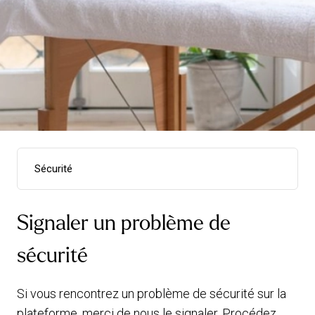
Sécurité
Conditions générales
Signaler un problème de
Politique de confidentialité
Politique de cookies
sécurité
Wellpass : Mentions légales & Conditions
Sécurité
Si vous rencontrez un problème de sécurité sur la
plateforme, merci de nous le signaler. Procédez