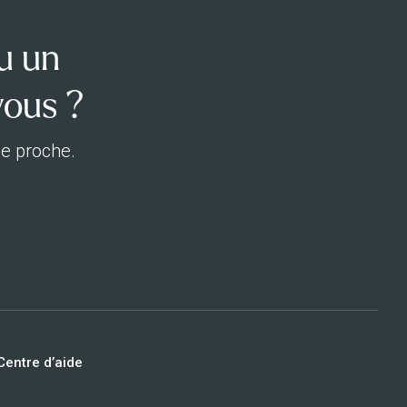
u un
vous ?
ue proche.
Centre d’aide