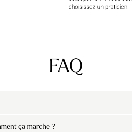
choisissez un praticien.
FAQ
 dites “douces”, donc le but est de soulager et
omment ça marche ?