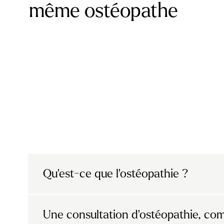
même ostéopathe
Qu’est-ce que l’ostéopathie ?
Cette spécialité fait partie des médecines
Une consultation d'ostéopathie, c