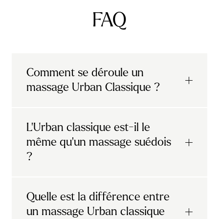
FAQ
Comment se déroule un
massage Urban Classique ?
Il s'agit d'un massage complet du corps,
L'Urban classique est-il le
pour une relaxation totale, incluant la tête,
même qu'un massage suédois
les mains et les pieds. Entièrement sur-
?
mesure, ce soin s’adapte à vos besoins. Il
suffit de mentionner à votre praticien les
zones sensibles sur lesquelles concentrer
Avec la pression modérée des
le massage.
Quelle est la différence entre
mouvements et les techniques utilisées, le
un massage Urban classique
massage Urban Classique laisse libre cours