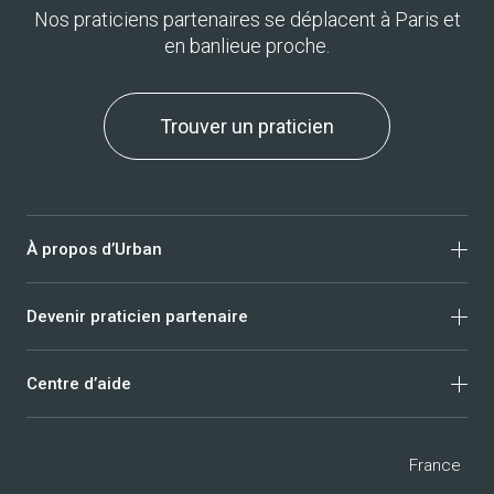
Nos praticiens partenaires se déplacent à Paris et
en banlieue proche.
Trouver un praticien
À propos d’Urban
Devenir praticien partenaire
Qui sommes-nous ?
Avis clients
Centre d’aide
Nous rejoindre
Massage
Trust & Safety
Ostéopathie
Privacy policy
FAQ clients
France
Mentions légales