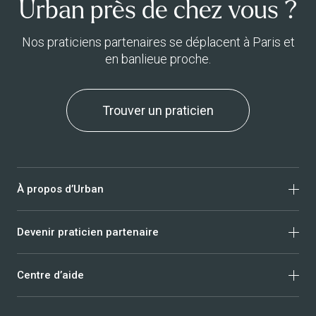
Urban près de chez vous ?
Nos praticiens partenaires se déplacent à Paris et
en banlieue proche.
Trouver un praticien
À propos d’Urban
Devenir praticien partenaire
Qui sommes-nous ?
Avis clients
Centre d’aide
Nous rejoindre
Massage
Trust & Safety
Ostéopathie