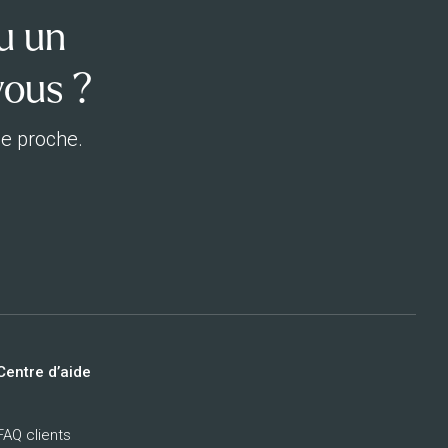
u un
vous ?
ue proche.
Centre d’aide
FAQ clients